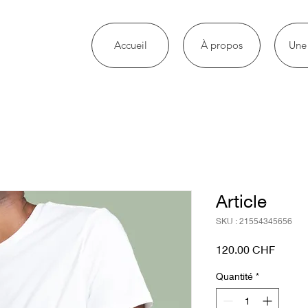
Accueil
À propos
Une 
Article
SKU : 21554345656
Prix
120.00 CHF
Quantité
*